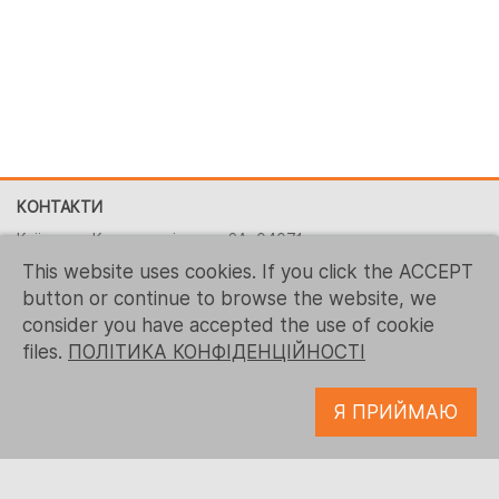
КОНТАКТИ
Київ, вул. Костянтинівська, 2A, 04071
This website uses cookies. If you click the ACCEPT
+380 (44) 496-2151
button or continue to browse the website, we
+ 1 (267) 544-7117
consider you have accepted the use of cookie
contact-us@logrusit.com
files.
ПОЛІТИКА КОНФІДЕНЦІЙНОСТІ
Наші веб-сайти
Я ПРИЙМАЮ
Локалізація ігор
Розробка цифрового контенту