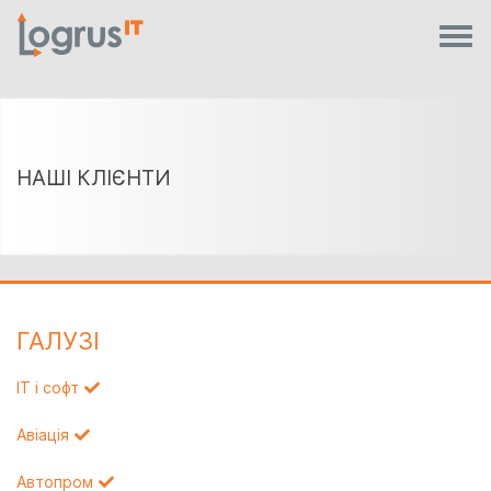
НАШІ КЛІЄНТИ
ГАЛУЗI
IT і софт
Авіація
Автопром