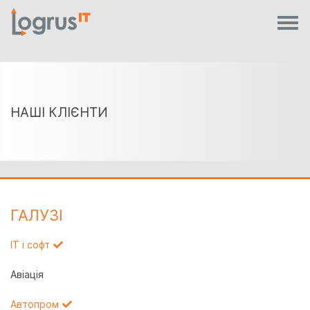
НАШІ КЛІЄНТИ
ГАЛУЗI
IT і софт
Авіація
Автопром