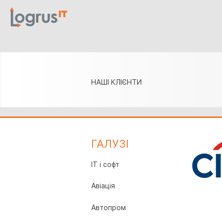
НАШІ КЛІЄНТИ
ГАЛУЗI
IT і софт
Авіація
Автопром