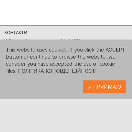
КОНТАКТИ
Київ, вул. Костянтинівська, 2A, 04071
This website uses cookies. If you click the ACCEPT
+380 (44) 496-2151
button or continue to browse the website, we
+ 1 (267) 544-7117
consider you have accepted the use of cookie
contact-us@logrusit.com
files.
ПОЛІТИКА КОНФІДЕНЦІЙНОСТІ
Наші веб-сайти
Я ПРИЙМАЮ
Локалізація ігор
Розробка цифрового контенту
© 1993 - 2026 Logrus IT
ПОЛІТИКА КОНФІДЕНЦІЙНОСТІ