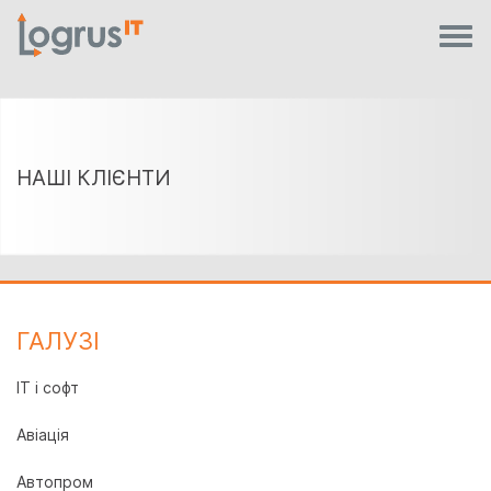
НАШІ КЛІЄНТИ
ГАЛУЗI
IT і софт
Авіація
Автопром