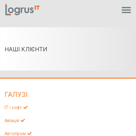
НАШІ КЛІЄНТИ
ГАЛУЗI
IT і софт
Авіація
Автопром