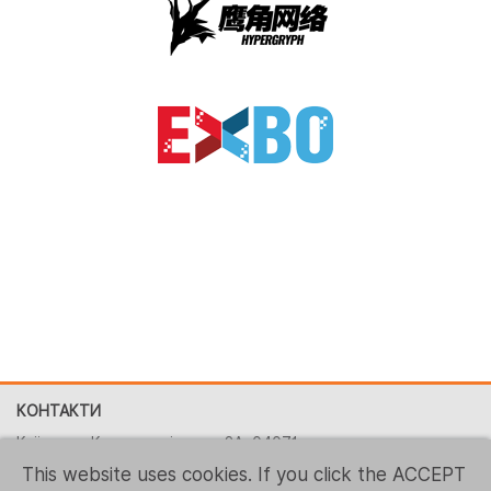
КОНТАКТИ
Київ, вул. Костянтинівська, 2A, 04071
This website uses cookies. If you click the ACCEPT
+380 (44) 496-2151