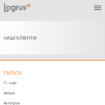
НАШІ КЛІЄНТИ
ГАЛУЗI
IT і софт
Авіація
Автопром