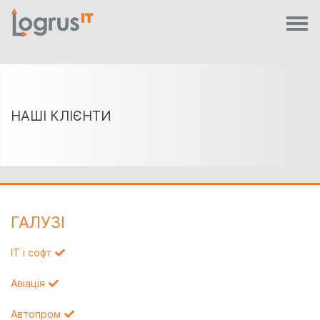
НАШІ КЛІЄНТИ
ГАЛУЗI
IT і софт
Авіація
Автопром