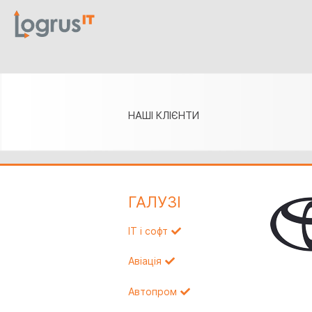
НАШІ КЛІЄНТИ
ГАЛУЗI
IT і софт
Авіація
Автопром