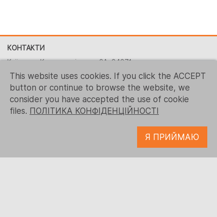
КОНТАКТИ
Київ, вул. Костянтинівська, 2A, 04071
This website uses cookies. If you click the ACCEPT
+380 (44) 496-2151
button or continue to browse the website, we
+ 1 (267) 544-7117
consider you have accepted the use of cookie
contact-us@logrusit.com
files.
ПОЛІТИКА КОНФІДЕНЦІЙНОСТІ
Наші веб-сайти
Я ПРИЙМАЮ
Локалізація ігор
Розробка цифрового контенту
© 1993 - 2026 Logrus IT
ПОЛІТИКА КОНФІДЕНЦІЙНОСТІ