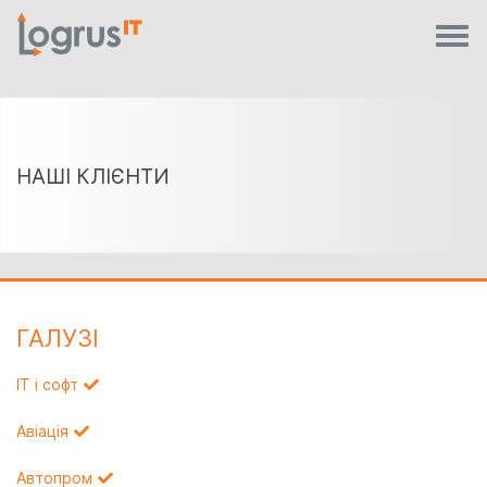
НАШІ КЛІЄНТИ
ГАЛУЗI
IT і софт
Авіація
Автопром