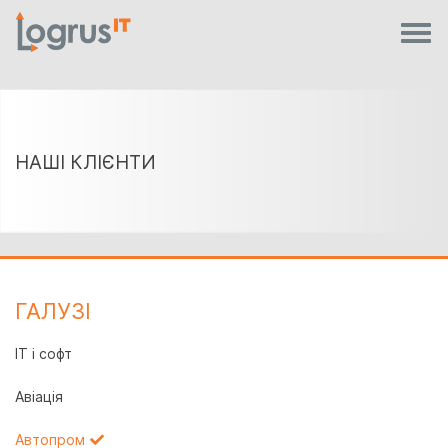
НАШІ КЛІЄНТИ
ГАЛУЗI
IT і софт
Авіація
Автопром