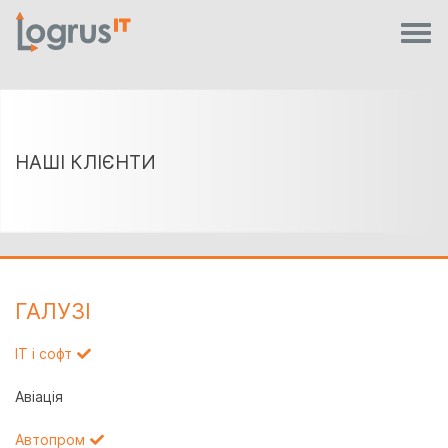
НАШІ КЛІЄНТИ
ГАЛУЗI
IT і софт
Авіація
Автопром