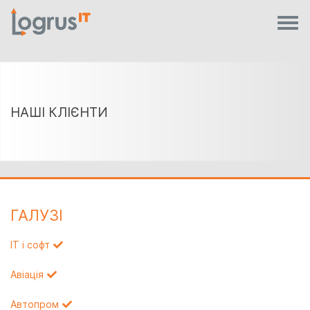
НАШІ КЛІЄНТИ
ГАЛУЗI
IT і софт
Авіація
Автопром