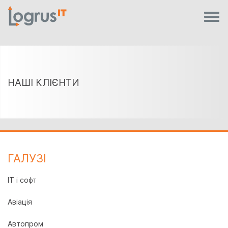
НАШІ КЛІЄНТИ
ГАЛУЗI
IT і софт
Авіація
Автопром