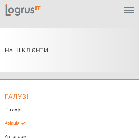
НАШІ КЛІЄНТИ
ГАЛУЗI
IT і софт
Авіація
Автопром