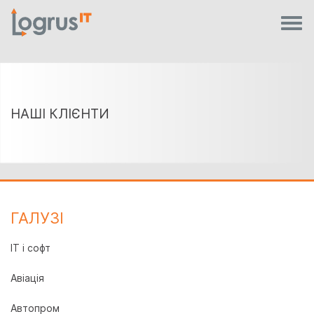
НАШІ КЛІЄНТИ
ГАЛУЗI
IT і софт
Авіація
Автопром