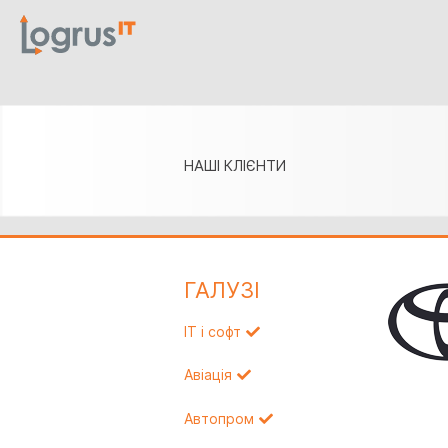
НАШІ КЛІЄНТИ
ГАЛУЗI
IT і софт
Авіація
Автопром