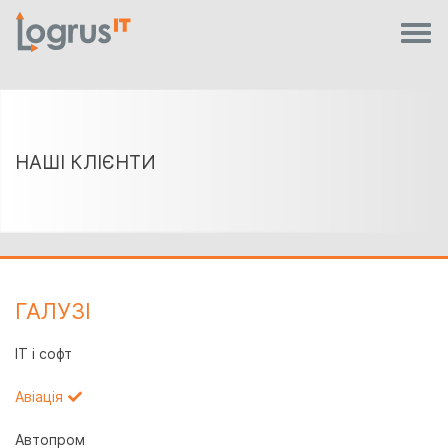
НАШІ КЛІЄНТИ
ГАЛУЗI
IT і софт
Авіація
Автопром