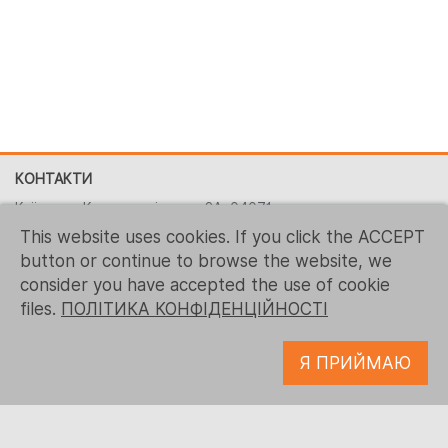
КОНТАКТИ
Київ, вул. Костянтинівська, 2A, 04071
This website uses cookies. If you click the ACCEPT
+380 (44) 496-2151
button or continue to browse the website, we
+ 1 (267) 544-7117
consider you have accepted the use of cookie
contact-us@logrusit.com
files.
ПОЛІТИКА КОНФІДЕНЦІЙНОСТІ
Наші веб-сайти
Я ПРИЙМАЮ
Локалізація ігор
Розробка цифрового контенту