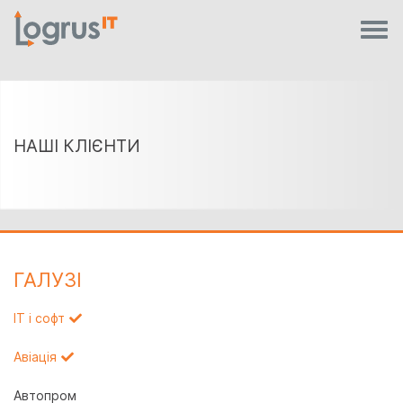
НАШІ КЛІЄНТИ
ГАЛУЗI
IT і софт
Авіація
Автопром