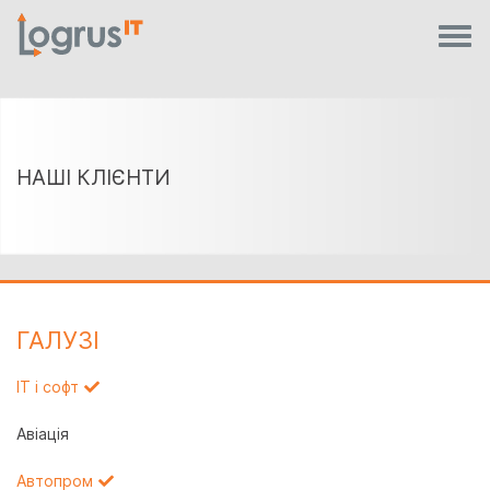
НАШІ КЛІЄНТИ
ГАЛУЗI
IT і софт
Авіація
Автопром