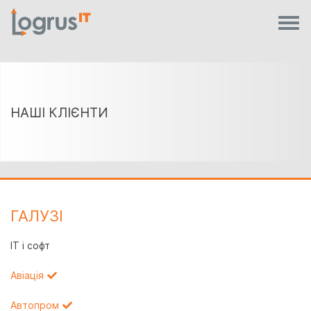
НАШІ КЛІЄНТИ
ГАЛУЗI
IT і софт
Авіація
Автопром