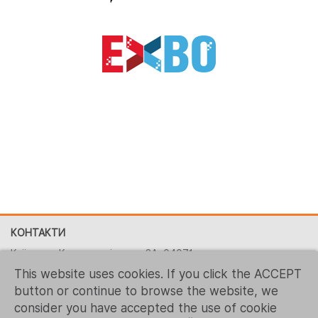
КОНТАКТИ
Київ, вул. Костянтинівська, 2A, 04071
This website uses cookies. If you click the ACCEPT
+380 (44) 496-2151
button or continue to browse the website, we
+ 1 (267) 544-7117
consider you have accepted the use of cookie
contact-us@logrusit.com