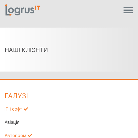
НАШІ КЛІЄНТИ
ГАЛУЗI
IT і софт
Авіація
Автопром