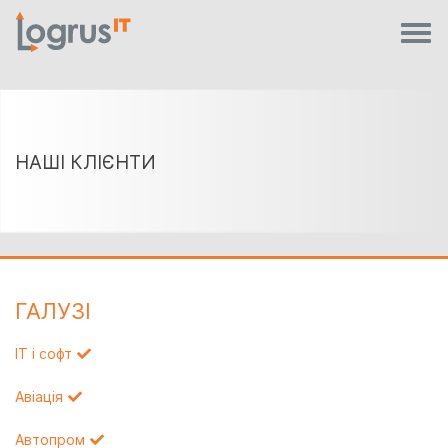
НАШІ КЛІЄНТИ
ГАЛУЗI
IT і софт
Авіація
Автопром