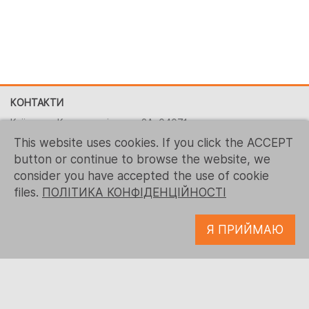
КОНТАКТИ
Київ, вул. Костянтинівська, 2A, 04071
This website uses cookies. If you click the ACCEPT
+380 (44) 496-2151
button or continue to browse the website, we
+ 1 (267) 544-7117
consider you have accepted the use of cookie
contact-us@logrusit.com
files.
ПОЛІТИКА КОНФІДЕНЦІЙНОСТІ
Наші веб-сайти
Я ПРИЙМАЮ
Локалізація ігор
Розробка цифрового контенту
© 1993 - 2026 Logrus IT