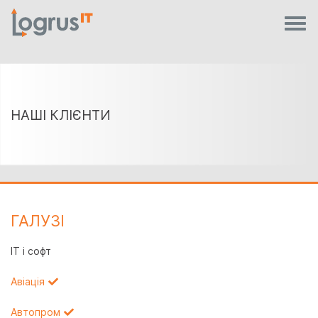
НАШІ КЛІЄНТИ
ГАЛУЗI
IT і софт
Авіація
Автопром