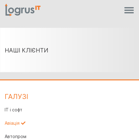
НАШІ КЛІЄНТИ
ГАЛУЗI
IT і софт
Авіація
Автопром