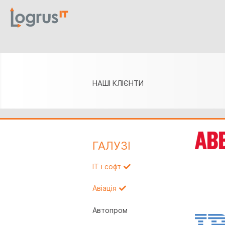
НАШІ КЛІЄНТИ
ГАЛУЗI
IT і софт
Авіація
Автопром