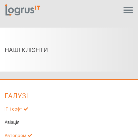
НАШІ КЛІЄНТИ
ГАЛУЗI
IT і софт
Авіація
Автопром