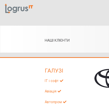
НАШІ КЛІЄНТИ
ГАЛУЗI
IT і софт
Авіація
Автопром