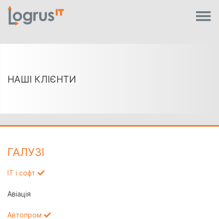
НАШІ КЛІЄНТИ
ГАЛУЗI
IT і софт
Авіація
Автопром