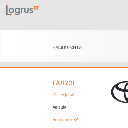
НАШІ КЛІЄНТИ
ГАЛУЗI
IT і софт
Авіація
Автопром