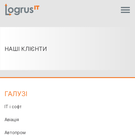
НАШІ КЛІЄНТИ
ГАЛУЗI
IT і софт
Авіація
Автопром