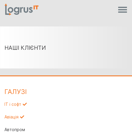
НАШІ КЛІЄНТИ
ГАЛУЗI
IT і софт
Авіація
Автопром