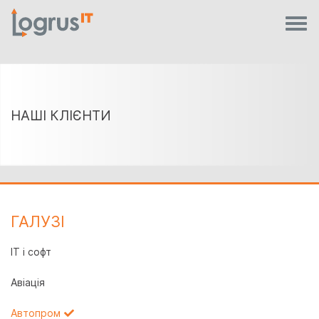
НАШІ КЛІЄНТИ
ГАЛУЗI
IT і софт
Авіація
Автопром