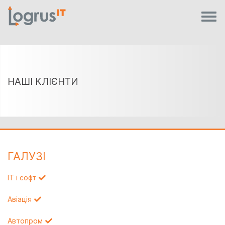
НАШІ КЛІЄНТИ
ГАЛУЗI
IT і софт
Авіація
Автопром