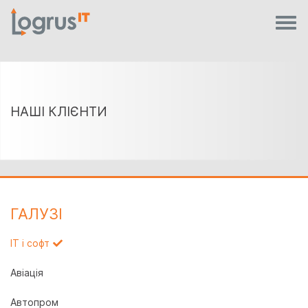
НАШІ КЛІЄНТИ
ГАЛУЗI
IT і софт
Авіація
Автопром