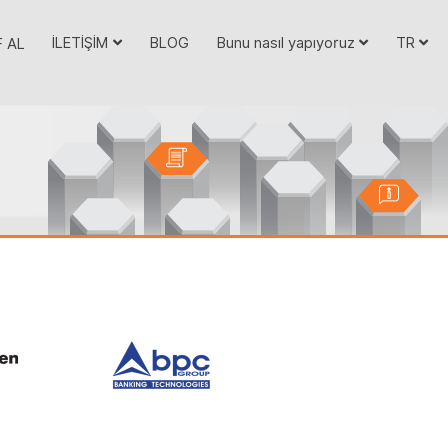
İLETİŞİM
BLOG
Bunu nasıl yapıyoruz
TR
F AL