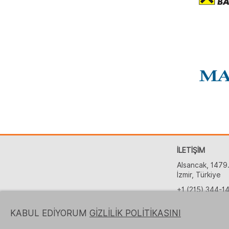
İLETİŞİM
Alsancak, 1479.
İzmir, Türkiye
+1 (215) 344-1
+90 (232) 423
KABUL EDİYORUM
GİZLİLİK POLİTİKASINI
partnership@lo