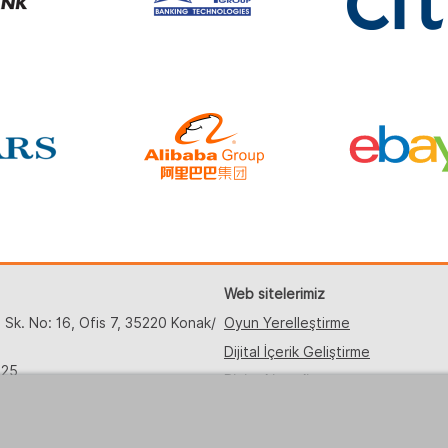
Web sitelerimiz
 Sk. No: 16, Ofis 7, 35220 Konak/
Oyun Yerelleştirme
Dijital İçerik Geliştirme
425
Bizi takip edin
-43-99
grusit.com.tr