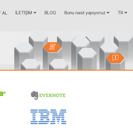
İLETİŞİM
BLOG
Bunu nasıl yapıyoruz
TR
F AL