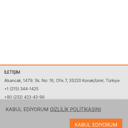
İLETİŞİM
Alsancak, 1479. Sk. No: 16, Ofis 7, 35220 Konak/İzmir, Türkiye
+1 (215) 344-1425
+90 (232) 423-43-99
partnership@logrusit.com.tr
KABUL EDİYORUM
GİZLİLİK POLİTİKASINI
Web sitelerimiz
KABUL EDİYORUM
Oyun Yerelleştirme