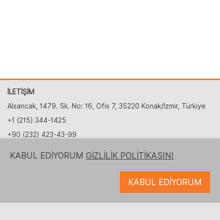
İLETİŞİM
Alsancak, 1479. Sk. No: 16, Ofis 7, 35220 Konak/İzmir, Türkiye
+1 (215) 344-1425
+90 (232) 423-43-99
partnership@logrusit.com.tr
KABUL EDİYORUM
GİZLİLİK POLİTİKASINI
Web sitelerimiz
KABUL EDİYORUM
Oyun Yerelleştirme
Dijital İçerik Geliştirme
Bizi takip edin