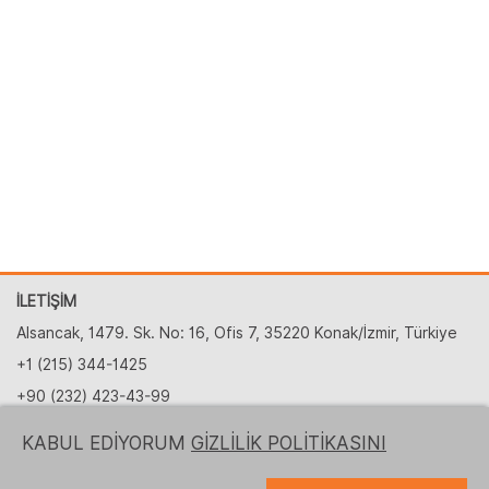
İLETİŞİM
Alsancak, 1479. Sk. No: 16, Ofis 7, 35220 Konak/İzmir, Türkiye
+1 (215) 344-1425
+90 (232) 423-43-99
partnership@logrusit.com.tr
KABUL EDİYORUM
GİZLİLİK POLİTİKASINI
Web sitelerimiz