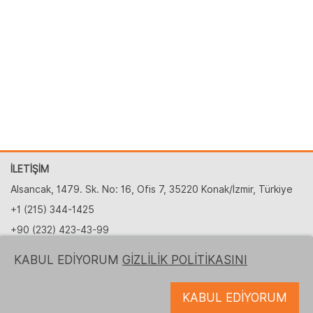
İLETİŞİM
Alsancak, 1479. Sk. No: 16, Ofis 7, 35220 Konak/İzmir, Türkiye
+1 (215) 344-1425
+90 (232) 423-43-99
partnership@logrusit.com.tr
KABUL EDİYORUM
GİZLİLİK POLİTİKASINI
Web sitelerimiz
KABUL EDİYORUM
Oyun Yerelleştirme