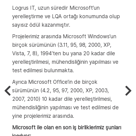
Logrus IT, uzun süredir Microsoft’un
Logr
yerelleştirme ve LQA ortağı konumunda olup
hizme
sayısız ödül kazanmıştır.
eri
Projelerimiz arasında Microsoft Windows’un
birçok sürümünün (3.11, 95, 98, 2000, XP,
iği
Vista, 7, 8), 1994’ten bu yana 20 kadar dile
yerelleştirilmesi, mühendisliğinin yapılması ve
test edilmesi bulunmakta.
Ayrıca Microsoft Office’in de birçok
sürümünün (4.2, 95, 97, 2000, XP, 2003,
Dil sa
2007, 2010) 10 kadar dile yerelleştirilmesi,
12
mühendisliğinin yapılması ve test edilmesi de
Aylık
yine projelerimiz arasında.
Microsoft ile olan en son iş birliklerimiz şunları
içeriyor: