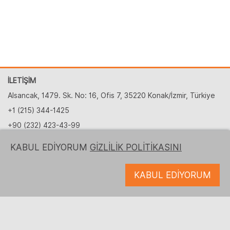
İLETİŞİM
Alsancak, 1479. Sk. No: 16, Ofis 7, 35220 Konak/İzmir, Türkiye
+1 (215) 344-1425
+90 (232) 423-43-99
partnership@logrusit.com.tr
KABUL EDİYORUM
GİZLİLİK POLİTİKASINI
Web sitelerimiz
KABUL EDİYORUM
Oyun Yerelleştirme
Dijital İçerik Geliştirme
Bizi takip edin