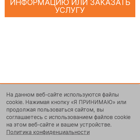
ИНФОРМАЦИЮ ИЛИ ЗАКАЗАТЬ
УСЛУГУ
Контакты
На данном веб-сайте используются файлы
127473, г. Москва, ул. Краснопролетарская, д. 16, стр. 1,
cookie. Нажимая кнопку «Я ПРИНИМАЮ» или
офис №1-501
продолжая пользоваться сайтом, вы
+7 (495) 363-5151
соглашаетесь с использованием файлов cookie
на этом веб-сайте и вашем устройстве.
zakaz@logrusit.com
Политика конфиденциальности
Наши веб-сайты