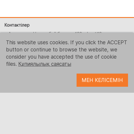
Контактілер
г. Алматы, ул. Наурызбай батыра, 108 офис №3
This website uses cookies. If you click the ACCEPT
+ 7 (727) 390-0648
button or continue to browse the website, we
+1 (215) 344-1425
consider you have accepted the use of cookie
contact-us@logrusit.com
files.
Құпиялылық саясаты
Веб-сайттарымыз
МЕН КЕЛІСЕМІН
Ойындарды бейімдеу
Сандық мазмұнды әзірлеу
Бізді қадағалаңыз
© 1993 - 2026 Logrus IT
Microsoft, Samsung, Kaspersky, McDonald's, Ubisoft және