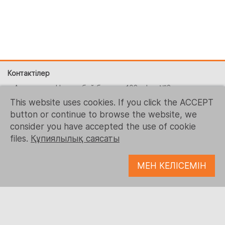
Контактілер
г. Алматы, ул. Наурызбай батыра, 108 офис №3
This website uses cookies. If you click the ACCEPT
+ 7 (727) 390-0648
button or continue to browse the website, we
+1 (215) 344-1425
consider you have accepted the use of cookie
contact-us@logrusit.com
files.
Құпиялылық саясаты
Веб-сайттарымыз
МЕН КЕЛІСЕМІН
Ойындарды бейімдеу
Сандық мазмұнды әзірлеу
Бізді қадағалаңыз