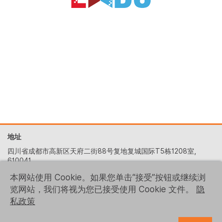
地址
四川省成都市高新区天府二街88号复地复城国际T5栋1208室,
610041
+86 (028) 6522-5329
本网站使用 Cookie。如果您单击“接受”按钮或继续浏
览网站，我们将视为您已接受使用 Cookie 文件。
隐
contact-us@logrusit.com
私政策
我们的网站