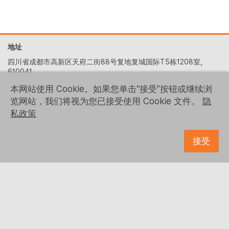
地址
四川省成都市高新区天府二街88号复地复城国际T5栋1208室,
610041
+86 (028) 6522-5329
本网站使用 Cookie。如果您单击“接受”按钮或继续浏
览网站，我们将视为您已接受使用 Cookie 文件。
隐
contact-us@logrusit.com
私政策
我们的网站
游戏本地化网站
接受
关注我们
© 1993 - 2026 Logrus IT
Microsoft、Samsung、Kaspersky、McDonald’s 和 Ubisoft 等商
标均为其各自所有者的财产。