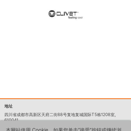
地址
四川省成都市高新区天府二街88号复地复城国际T5栋1208室,
610041
+86 (028) 6522-5329
本网站使用 Cookie。如果您单击“接受”按钮或继续浏