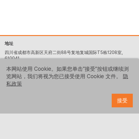
地址
四川省成都市高新区天府二街88号复地复城国际T5栋1208室,
610041
+86 (028) 6522-5329
本网站使用 Cookie。如果您单击“接受”按钮或继续浏
览网站，我们将视为您已接受使用 Cookie 文件。
隐
contact-us@logrusit.com
私政策
我们的网站
游戏本地化网站
接受
关注我们
© 1993 - 2026 Logrus IT