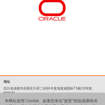
地址
四川省成都市高新区天府二街88号复地复城国际T5栋1208室,
610041
+86 (028) 6522-5329
本网站使用 Cookie。如果您单击“接受”按钮或继续浏