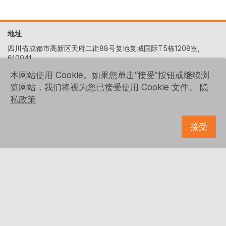
地址
四川省成都市高新区天府二街88号复地复城国际T5栋1208室,
610041
+86 (028) 6522-5329
本网站使用 Cookie。如果您单击“接受”按钮或继续浏
览网站，我们将视为您已接受使用 Cookie 文件。
隐
contact-us@logrusit.com
私政策
我们的网站
游戏本地化网站
接受
关注我们
© 1993 - 2026 Logrus IT
Microsoft、Samsung、Kaspersky、McDonald’s 和 Ubisoft 等商
标均为其各自所有者的财产。
隐私政策